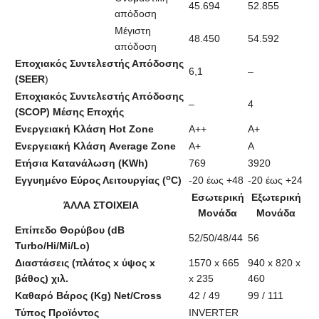
45.694
52.855
απόδοση
Μέγιστη
48.450
54.592
απόδοση
Εποχιακός Συντελεστής Απόδοσης
6,1
–
(SEER
)
Εποχιακός Συντελεστής Απόδοσης
–
4
(SCOP) Μέσης Εποχής
Ενεργειακή Κλάση
Hot Zone
Α++
A+
Ενεργειακή Κλάση
Average Zone
A+
A
Ετήσια Κατανάλωση (KWh)
769
3920
o
Εγγυημένο Εύρος Λειτουργίας (
C)
-20 έως +48
-20 έως +24
Εσωτερική
Εξωτερική
ΆΛΛΑ ΣΤΟΙΧΕΙΑ
Μονάδα
Μονάδα
Επίπεδο Θορύβου (dB
52/50/48/44
56
Turbo/Hi/Mi/Lo)
Διαστάσεις (πλάτος x ύψος x
1570 x 665
940 x 820 x
βάθος) χιλ.
x 235
460
Καθαρό Βάρος (Kg) Net/Cross
42 / 49
99 / 111
Τύπος Προϊόντος
INVERTER