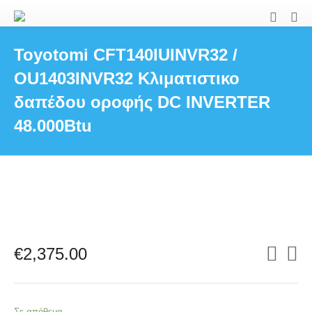
Toyotomi CFT140IUINVR32 /
OU1403INVR32 Κλιματιστικο
δαπέδου οροφής DC INVERTER
48.000Btu
€
2,375.00
Σε απόθεμα