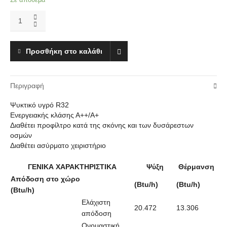
Toyotomi
CFT140IUINVR32
/
OU1403INVR32
Προσθήκη στο καλάθι
Κλιματιστικο
δαπέδου
οροφής
Περιγραφή
DC
INVERTER
Ψυκτικό υγρό R32
48.000Btu
Ενεργειακής κλάσης Α++/Α+
quantity
Διαθέτει προφίλτρο κατά της σκόνης και των δυσάρεστων
οσμών
Διαθέτει ασύρματο χειριστήριο
ΓΕΝΙΚΑ ΧΑΡΑΚΤΗΡΙΣΤΙΚΑ
Ψύξη
Θέρμανση
Απόδοση στο χώρο
(Btu/h)
(Btu/h)
(Btu/h)
Ελάχιστη
20.472
13.306
απόδοση
Ονομαστική