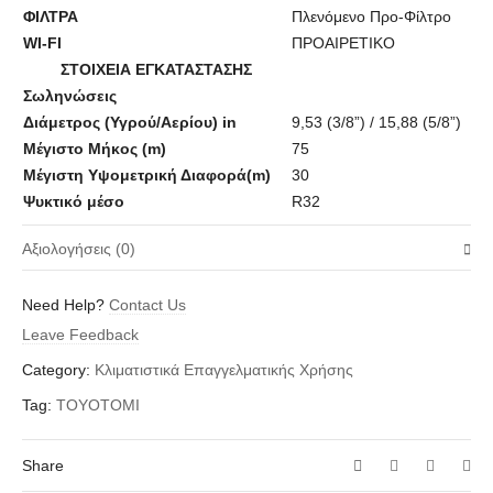
ΦΙΛΤΡΑ
Πλενόμενο Προ-Φίλτρο
WI-FI
ΠΡΟΑΙΡΕΤΙΚΟ
ΣΤΟΙΧΕΙΑ ΕΓΚΑΤΑΣΤΑΣΗΣ
Σωληνώσεις
Διάμετρος (Υγρού/Αερίου) in
9,53 (3/8”) / 15,88 (5/8”)
Μέγιστο Μήκος (m)
75
Μέγιστη Υψομετρική Διαφορά(m)
30
Ψυκτικό μέσο
R32
Αξιολογήσεις (0)
Δεν υπάρχει καμία αξιολόγηση ακόμη.
Need Help?
Contact Us
Δώστε πρώτος μία αξιολόγηση “Toyotomi CFT140IUINVR32 /
Leave Feedback
OU1403INVR32 Κλιματιστικο δαπέδου οροφής DC INVERTER
Category:
Κλιματιστικά Επαγγελματικής Χρήσης
48.000Btu”
Tag:
TOYOTOMI
Η ηλ. διεύθυνση σας δεν δημοσιεύεται.
Τα υποχρεωτικά πεδία
σημειώνονται με
*
Share
Η Αξιολόγησή Σας
*