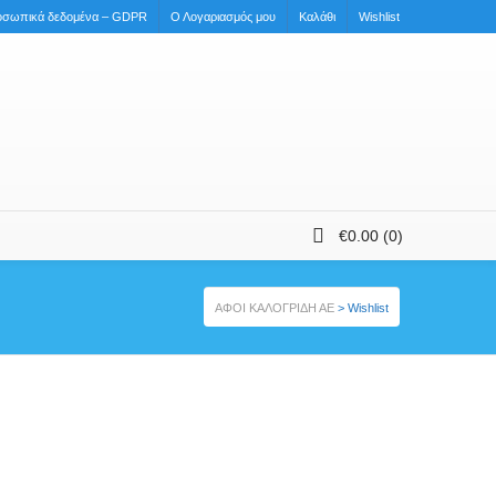
οσωπικά δεδομένα – GDPR
Ο Λογαριασμός μου
Καλάθι
Wishlist
€
0.00
(0)
ΑΦΟΙ ΚΑΛΟΓΡΙΔΗ ΑΕ
>
Wishlist