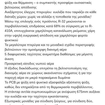
ψύξη και θέρμανση – ο συμπιεστής προσφέρει ουσιαστικές
βελτιώσεις απόδοσης
Ανεξάρτητος έλεγχος πτερυγίου: ευελιξία που ταιριάζει σε κάθε
διάταξη χώρου χωρίς να αλλάζει η τοποθεσία της μονάδας!
Μέσω της επιλογής ενός προϊόντος R-32 μειώνονται οι
περιβαλλοντικές επιδράσεις κατά 68% σε σύγκριση με το R-
410A, επιτυγχάνεται χαμηλότερη κατανάλωση ρεύματος χάρη
στην υψηλή ενεργειακή απόδοση και χαμηλότερο φορτίο
ψυκτικού
Τα μεγαλύτερα πτερύγια και το μοναδικό σχέδιο περιστροφής
βελτιώνουν την ομοιόμορφη διανομή αέρα
5 διαφορετικές ταχύτητες ανεμιστήρα διαθέσιμες για μέγιστη
άνεση
Προαιρετική είσοδος νωπού αέρα
Η έξοδος διακλάδωσης επιτρέπει τη βελτιστοποίηση της
διανομής αέρα σε χώρους ακανόνιστου σχήματος ή για την
παροχή αέρα σε μικρά παρακείμενα δωμάτια
Το PCB με ψύξη από ψυκτικό εξασφαλίζει αξιόπιστη ψύξη,
καθώς δεν επηρεάζεται από τη θερμοκρασία περιβάλλοντος.
Η στάνταρ αντλία συμπυκνωμάτων με ανύψωση 675mm αυξάνει
την ευελιξία και την ταχύτητα εγκατάστασης
Εξωτερικές μονάδες για σύνδεση ζεύγους, για σύνδεση δύο,