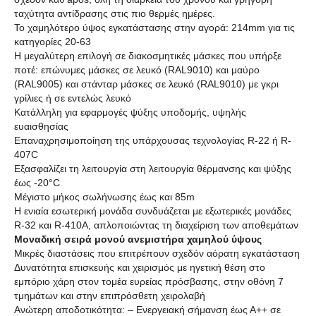
ταχύτητα αντίδρασης στις πιο θερμές ημέρες.
Το χαμηλότερο ύψος εγκατάστασης στην αγορά: 214mm για τις
κατηγορίες 20-63
Η μεγαλύτερη επιλογή σε διακοσμητικές μάσκες που υπήρξε
ποτέ: επώνυμες μάσκες σε λευκό (RAL9010) και μαύρο
(RAL9005) και στάνταρ μάσκες σε λευκό (RAL9010) με γκρι
γρίλιες ή σε εντελώς λευκό
Κατάλληλη για εφαρμογές ψύξης υποδομής, υψηλής
ευαισθησίας
Επαναχρησιμοποίηση της υπάρχουσας τεχνολογίας R-22 ή R-
407C
Εξασφαλίζει τη λειτουργία στη λειτουργία θέρμανσης και ψύξης
έως -20°C
Μέγιστο μήκος σωλήνωσης έως και 85m
Η ενιαία εσωτερική μονάδα συνδυάζεται με εξωτερικές μονάδες
R-32 και R-410A, απλοποιώντας τη διαχείριση των αποθεμάτων
Μοναδική σειρά μονού ανεμιστήρα χαμηλού ύψους
Μικρές διαστάσεις που επιτρέπουν σχεδόν αόρατη εγκατάσταση
Δυνατότητα επισκευής και χειρισμός με ηγετική θέση στο
εμπόριο χάρη στον τομέα ευρείας πρόσβασης, στην οθόνη 7
τμημάτων και στην επιπρόσθετη χειρολαβή
Ανώτερη αποδοτικότητα: – Ενεργειακή σήμανση έως Α++ σε