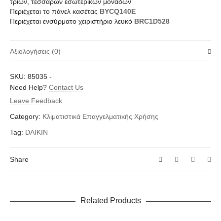
τριών, τεσσάρων εσωτερικών μονάδων
Περιέχεται το πάνελ κασέτας
BYCQ140E
Περιέχεται ενσύρματο χειριστήριο λευκό
BRC1D528
Αξιολογήσεις (0)
Δεν υπάρχει καμία αξιολόγηση ακόμη.
SKU:
85035
-
Δώστε πρώτος μία αξιολόγηση “Daikin Sky Air Alpha Series
Need Help?
Contact Us
FCAG140B/RZAG140NV1(1ph) Κασέτα Κυκλικής Ροής 45.720-
Leave Feedback
52.886 btu”
Category:
Κλιματιστικά Επαγγελματικής Χρήσης
Η ηλ. διεύθυνση σας δεν δημοσιεύεται.
Τα υποχρεωτικά πεδία
Tag:
DAIKIN
σημειώνονται με
*
Η Αξιολόγησή Σας
*
Share
Related Products
Όνομα
*