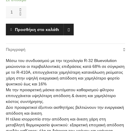
Daikin
Sky
Air
Alpha
Προσθήκη στο καλάθι
Series
FCAG140B/RZAG140NV1(1ph)
Κασέτα
Περιγραφή
Κυκλικής
Ροής
Μέσω του συνδυασμού με την τεχνολογία R-32 Bluevolution
45.720-
μειώνονται οι περιβαλλοντικές επιδράσεις κατά 68% σε σύγκριση
52.886
με το R-410A, επιτυγχάνεται χαμηλότερη κατανάλωση ρεύματος
btu
χάρη στην υψηλή ενεργειακή απόδοση και χαμηλότερο φορτίο
quantity
ψυκτικού έως και 16%
Με την προαιρετική μάσκα αυτόματου καθαρισμού φίλτρου
επιτυγχάνεται υψηλότερη απόδοση & άνεση και χαμηλότερο
κόστος συντήρησης.
Δύο προαιρετικοί έξυπνοι αισθητήρες βελτιώνουν την ενεργειακή
απόδοση και άνεση.
Η τέλεια ισορροπία στην απόδοση και άνεση χάρη στη
μεταβλητή θερμοκρασία ψυκτικού: εξαιρετική εποχιακή απόδοση
σχεδόν καθ’apos; όλη τη διάρκεια του χρόνου και γρήγορη