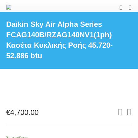
Daikin Sky Air Alpha Series
FCAG140B/RZAG140NV1(1ph)
Κασέτα Κυκλικής Ροής 45.720-
52.886 btu
€
4,700.00
Σε απόθεμα