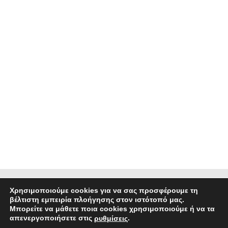
RAL 9006 ΓΚΡΙ
,
Καζάνια 120 lt
€
330.00
ΠΡΟΣΘΉΚΗ ΣΤΟ ΚΑΛΆΘΙ
Ηλιακός Θερμοσίφωνας ORIGINALE (ΚΩΔ.120PE )
ΜΟΝΤΕΛΟ 120 Lt RAL 9006 GLASS / ΣΥΛΛΕΚΤΗΣ
ΕΠΙΛΕΚΤΙΚΟΣ 2τμ.
Ηλιακοί Θερμοσίφωνες 120 lt
€
650.00
Χρησιμοποιούμε cookies για να σας προσφέρουμε τη
βέλτιστη εμπειρία πλοήγησης στον ιστότοπό μας.
Μπορείτε να μάθετε ποια cookies χρησιμοποιούμε ή να τα
απενεργοποιήσετε στις
.
©2026 ΑΦΟΙ ΚΑΛΟΓΡΙΔΗ ΑΕ · Designed & developed by inforison Co.
ρυθμίσεις