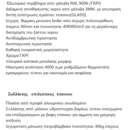
Εξωτερικό περίβλημα από χάλυβα RAL 9006 (ΓΚΡΙ)
Δεξαμενή αποθήκευσης νερού από χάλυβα 3MM, με εσωτερική
διπλή επίστρωση σμάλτου τιτανιου(GLASS)
Ισχυρη θερμικη μονωση boiler απο ισχυρη πολυουρεθανη
παχους 60mm και πυκνοτητας 40KMG/m3 για τη μεγαλυτερη
διατηρηση του ζεστου νερου
Αντιδιαμβρωτική προστασία
Αντιπαγωτική προστασία
Καθαρή ονομαστική χωρητικότητα
Χρώμα:ΓΚΡΙ
πλευρικά καπάκια μεταλικης μορφης
Ηλεκτρική αντίσταση 4000 w,με ρυθμιζόμενο θερμοστάτη
εγκεκριμένου τύπου για οικονομία και ασφάλεια
Συλλέκτης
επιλεκτικος τιτανιου
Πλαίσιο από προφίλ αλουμινίου ανωδιομένο
Συλλέκτης από χάλκινο υδροστοιχείο βαρέως τύπου ενισχυμένο
και επεξεργασμενο με βαφη τιτανιου για αμμεση και γρηγορη
απδοση.
Ισχυρότατη μόνωση πετροβάμβακα πυκνότητας 40kg,πάχους